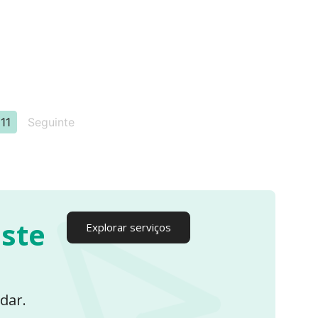
11
Seguinte
iste
Explorar serviços
dar.