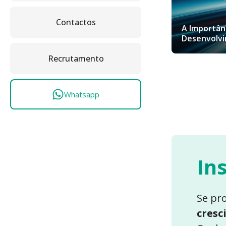
Contactos
A Importânc
Desenvolvi
Recrutamento
Whatsapp
In
Se pr
cresc