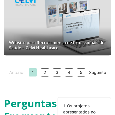
Website para Recrutamento de Profissionais de
Saúde – Celvi Healthcare
Anterior
1
2
3
4
5
Seguinte
Perguntas
1. Os projetos
apresentados no