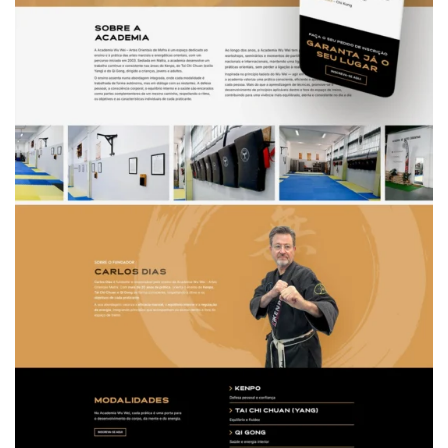
como principal
objetivo
reforçar a
presença digital
da academia e
facilitar a
captação de
novos alunos.
A estrutura do
site foi pensada
para apresentar
de forma clara a
identidade da
academia, as
modalidades
disponíveis e os
benefícios
associados à