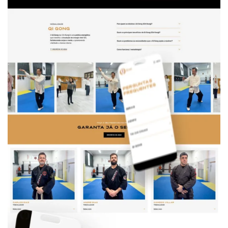
prática, com
foco na
conversão
através de
pedidos de
inscrição.
Estrutur
a
Estraté
gica e
Conteú
do
Orienta