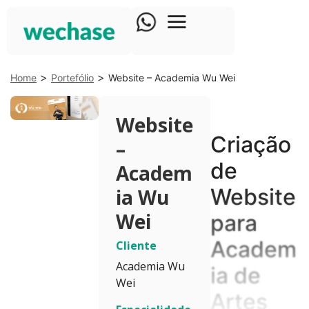
>
>
Home
Portefólio
Website – Academia Wu Wei
Website
Criação
–
de
Academ
Website
ia Wu
Wei
para
Academ
Cliente
Academia Wu
ia de
Wei
Artes