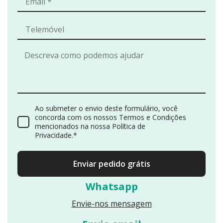
dos benefícios
e
necessidades
de cada
público
Comunicação
acessível e
orientada à
decisão
Ao submeter o envio deste formulário, você
concorda com os nossos Termos e Condições
mencionados na nossa Política de
O conteúdo foi
Privacidade.*
desenvolvido
para responder
Enviar pedido grátis
à intenção de
pesquisa dos
Whatsapp
utilizadores,
aumentando a
Envie-nos mensagem
probabilidade