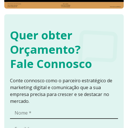
e zonas
envolventes.
Foi realizado um
trabalho de
Quer obter
análise e
reestruturação
Orçamento?
de conteúdo,
com foco em:
Fale Connosco
Palavras-
chave
relevantes
Conte connosco como o parceiro estratégico de
para pesquisa
marketing digital e comunicação que a sua
local
empresa precisa para crescer e se destacar no
Clareza na
mercado.
apresentação
das
modalidades
Identificação