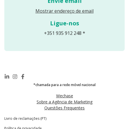
Envie email
de contacto e
inscrição.
Reveals an email
Mostrar endereço de email
Ligue-nos
Desenv
+351 935 912 248 *
olvimen
to do
Website
e
Experiê
*chamada para a rede móvel nacional
ncia do
Wechase
Utilizad
Sobre a Agência de Marketing
Questões Frequentes
or
Livro de reclamações (PT)
O website foi
Política de privacidade