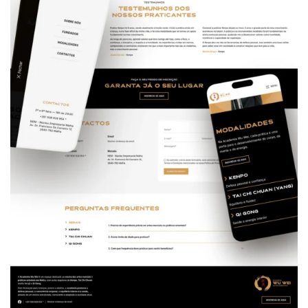
do para
SEO
O
desenvolviment
o foi baseado
numa estrutura
otimizada para
SEO e GEO
,
permitindo que
a academia seja
encontrada por
utilizadores que
procuram
atividades como
Kenpo, Tai Chi
Chuan e Qi
Gong em Mafra