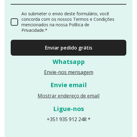
olvido
Ao submeter o envio deste formulário, você
concorda com os nossos Termos e Condições
Para facilitar a
mencionados na nossa Política de
navegação e
Privacidade.*
transmitir
profissionalismo
Enviar pedido grátis
, o website foi
organizado em
Whatsapp
páginas
Envie-nos mensagem
independentes,
cada uma com
Envie email
um objetivo
Reveals an email
Mostrar endereço de email
claro:
Ligue-nos
Homepa
+351 935 912 248 *
ge