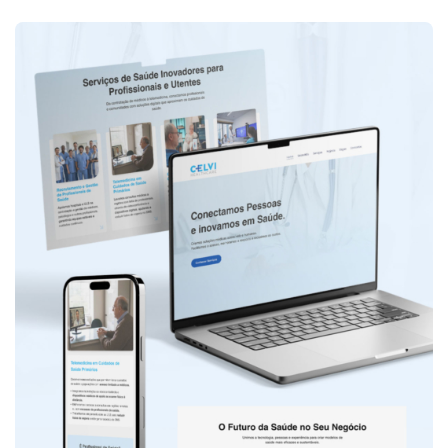
A Wechase
desenvolveu um
website
totalmente
alinhado com o
posicionamento
da marca,
reforçando a
missão da Celvi
Healthcare:
aproximar
comunidades e
profissionais
através de
soluções digitais
de saúde
simples,
eficazes e