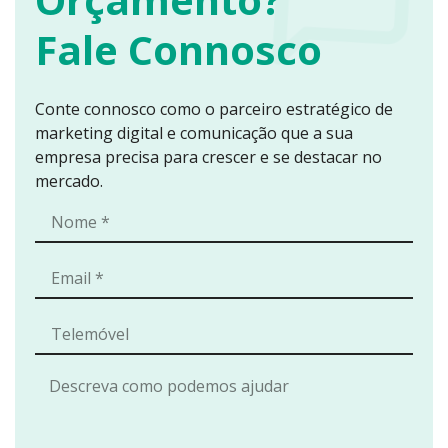
pedidos de
Fale Connosco
contacto e
submissões
de
Conte connosco como o parceiro estratégico de
candidaturas
marketing digital e comunicação que a sua
Garantir
empresa precisa para crescer e se destacar no
consistência
mercado.
visual com o
manual de
identidade da
marca
Estrutur
a do
Website
Desenv