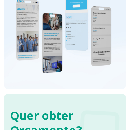
complexa
(telemedicina,
formação,
recrutamento,
clínica online)
de forma
simples e
intuitiva
Construir um
website
rápido, leve e
preparado
para SEO
Implementar
CTAs
Quer obter
estratégicos
para
Orçamento?
maximizar