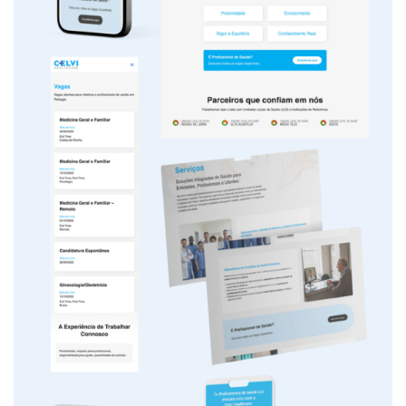
acessíveis.
Objetiv
os do
Projeto
Criar uma
plataforma
clara e
funcional que
comunicasse
os principais
serviços da
Celvi
Healthcare
Estruturar
informação