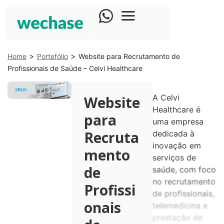
>
>
Home
Portefólio
Website para Recrutamento de
Profissionais de Saúde – Celvi Healthcare
A Celvi
Website
Healthcare é
para
uma empresa
Recruta
dedicada à
inovação em
mento
serviços de
de
saúde, com foco
no recrutamento
Profissi
de profissionais,
onais
telemedicina e
prestação de