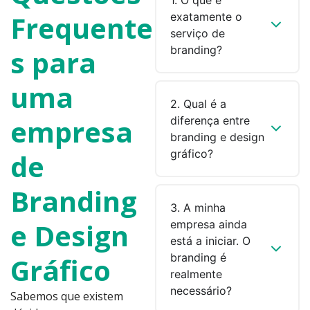
Frequente
exatamente o
serviço de
branding?
s para
uma
2. Qual é a
empresa
diferença entre
branding e design
gráfico?
de
Branding
3. A minha
e Design
empresa ainda
está a iniciar. O
branding é
Gráfico
realmente
necessário?
Sabemos que existem