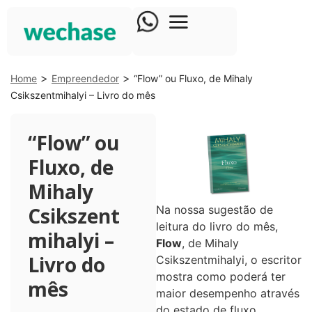
>
>
Home
Empreendedor
“Flow” ou Fluxo, de Mihaly
Csikszentmihalyi – Livro do mês
“Flow” ou
Fluxo, de
Mihaly
Csikszent
Na nossa sugestão de
leitura do livro do mês,
mihalyi –
Flow
, de Mihaly
Livro do
Csikszentmihalyi, o escritor
mostra como poderá ter
mês
maior desempenho através
do estado de fluxo.