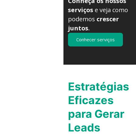
Conheça os nossos
serviços
e veja como
podemos
crescer
juntos
.
Conhecer serviços
Estratégias
Eficazes
para Gerar
Leads