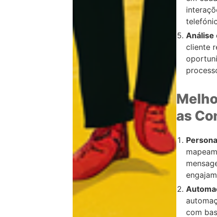
interaçõ
telefóni
Análise
cliente 
oportuni
processo
Melho
as Co
Persona
mapeamen
mensage
engajam
Automaç
automaç
com bas