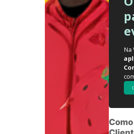
O
p
e
Na 
apl
Con
co
Como 
Clien