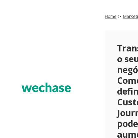
>
Home
Market
Tran
o se
negó
Com
defi
Cus
Jour
pode
aum