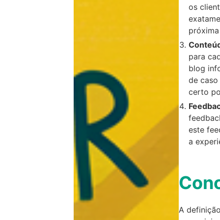
os clie
exatame
próxima
Conteúd
para cad
blog inf
de caso
certo po
Feedbac
feedback
este fee
a experi
Conc
A definiçã