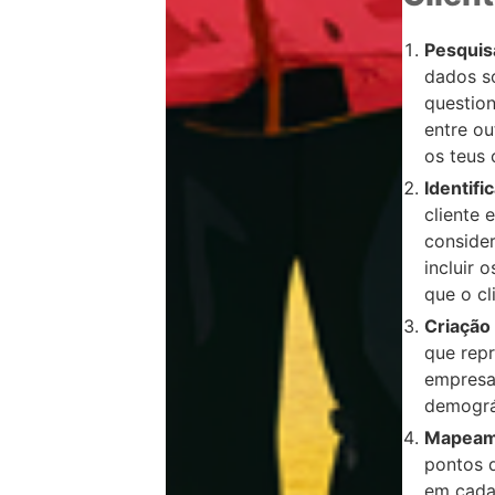
Pesquis
dados so
question
entre o
os teus 
Identifi
cliente 
conside
incluir 
que o cl
Criação
que repr
empresa
demográ
Mapeame
pontos 
em cada 