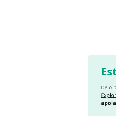
Est
Dê o 
Explor
apoia