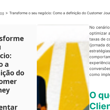
>
ing
Transforme o seu negócio: Como a definição do Customer Jou
No cenário
optimizar a
sforme
taxas de c
u
(jornada d
estratégia
cio:
comportame
o a
experiênci
conversões
nição do
como imple
tomer
ney
O qu
Clie
entar