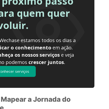
 próximo passo
ara quem quer
voluir.
Wechase estamos todos os dias a
icar o conhecimento
em ação.
heça os nossos serviços
e veja
mo podemos
crescer juntos
.
Conhecer serviços
Mapear a Jornada do
te