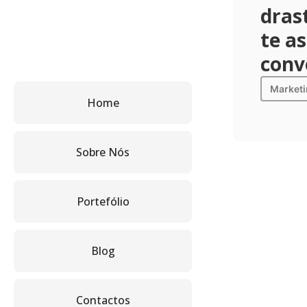
dras
te a
conv
Market
Home
Sobre Nós
Portefólio
Blog
Contactos