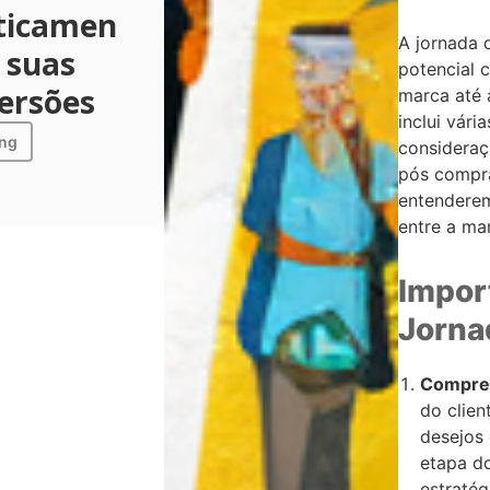
ticamen
A jornada 
s suas
potencial 
ersões
marca até 
inclui vár
ing
consideraç
pós compra
entenderem
entre a mar
Impor
Jorna
Compree
do clien
desejos
etapa d
estratég