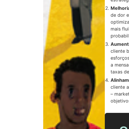
Melhoria
de dor e
optimiz
mais flu
probabil
Aumento
cliente 
esforços
a mensa
taxas d
Alinham
cliente 
– market
objetivo