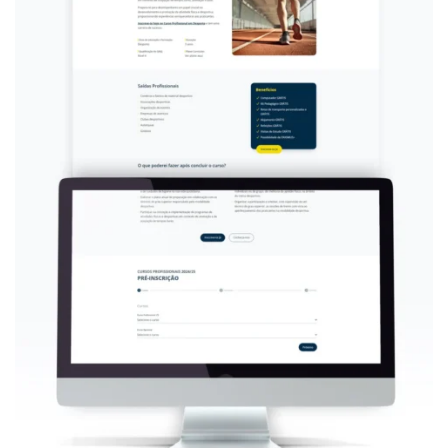
ano na escolha
do melhor
caminho
educacional.
Cada detalhe de
design web para
a instituição de
ensino foi
cuidadosamente
planeada, desde
a disposição
estratégica dos
botões de
chamada para
ação (CTAs) até
a seleção de
conteúdos que
destacam os