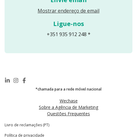
oferecer uma
Reveals an email
Mostrar endereço de email
navegação
intuitiva e
Ligue-nos
completa,
contando com
+351 935 912 248 *
as seguintes
páginas:
Homepage
–
Redirecionam
ento para as
páginas de
maior
*chamada para a rede móvel nacional
relevância,
Wechase
introdução de
Sobre a Agência de Marketing
Notícias,
Questões Frequentes
Distinções e
de
Livro de reclamações (PT)
testemunhos.
Política de privacidade