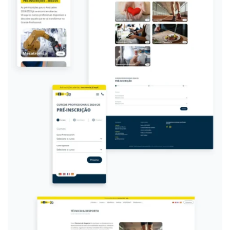
dos alunos,
permitiu criar
um website
institucional
alinhado às
necessidades do
público-alvo. A
nova plataforma
apresenta um
design
moderno
,
totalmente
responsivo
para
smartphones, e
oferece
respostas
claras
para
auxiliar os
alunos do 9º