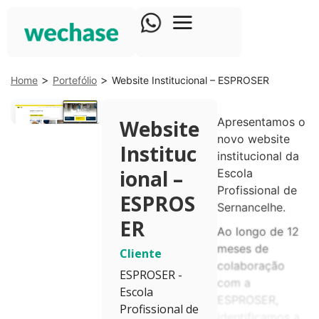
>
>
Home
Portefólio
Website Institucional – ESPROSER
Apresentamos o
Website
novo website
Instituc
institucional da
ional –
Escola
Profissional de
ESPROS
Sernancelhe.
ER
Ao longo de 12
meses de
Cliente
colaboração
ESPROSER -
com a
Escola
ESPROSER,
Profissional de
identificamos a