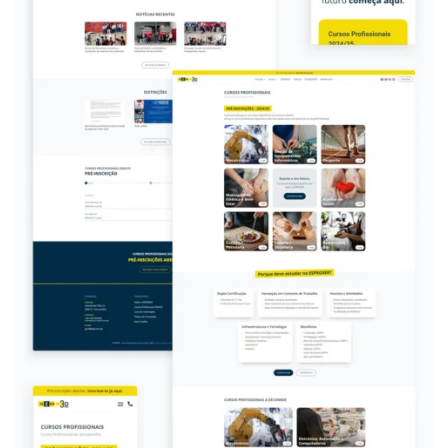
s ao
aspeto
final do
Website
Instituci
onal?
A experiência
consolidada
com a
ESPROSER,
aliada à análise
detalhada dos
desafios do
website anterior
e às dúvidas
mais frequentes