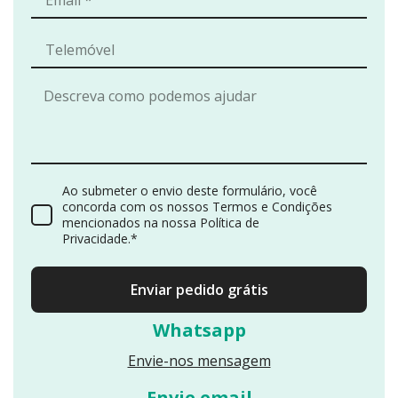
móveis
Facilidade de
navegação
intuitiva
Conteúdos
estratégicos
para captação
de alunos
Integração
Ao submeter o envio deste formulário, você
com redes
concorda com os nossos Termos e Condições
mencionados na nossa Política de
sociais e
Privacidade.*
formulários de
contato
Enviar pedido grátis
O novo website
desta instituição
Whatsapp
de ensino
Envie-nos mensagem
profissional foi
estruturado para
Envie email