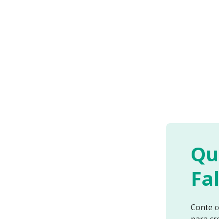
Qu
Fa
Conte c
para cr