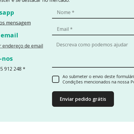
sapp
nos mensagem
 email
Reveals an email address as plain text. 
 endereço de email
-nos
5 912 248 *
Ao submeter o envio deste formulá
Condições mencionados na nossa Pol
Enviar pedido grátis