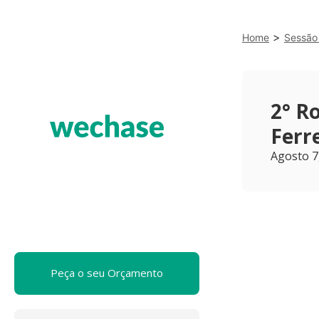
>
Home
Sessão 
2° R
Ferre
Agosto 7
Peça o seu Orçamento