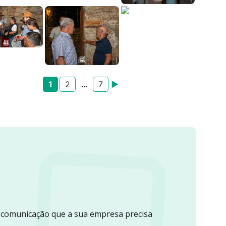
1
2
7
►
...
e comunicação que a sua empresa precisa