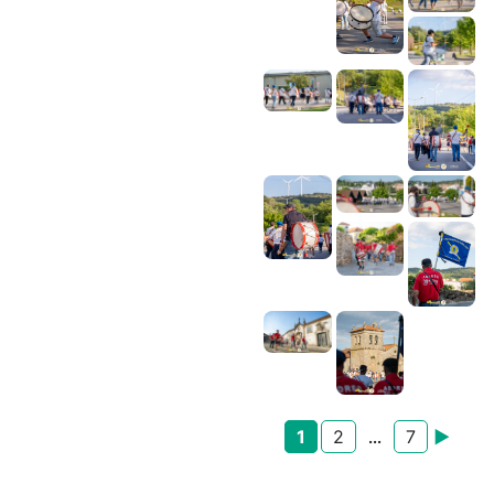
1
2
7
►
...