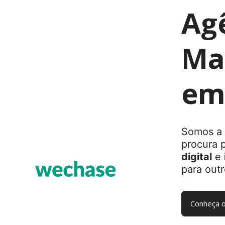
Ag
Mar
em
Somos a 
procura 
digital
e
para outr
Conheça o