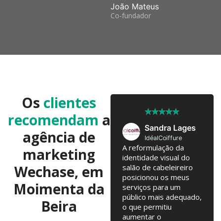
João Mateus
Co-fundador
Os
clientes
★
★
★
★
★
★
★
★
★
★
recomendam
a
José Pedro
Sandra Lages
agência de
Twobrothers
IdéalCoiffure
Colaboramos já há 10
A reformulação da
marketing
anos, com troca de
identidade visual do
Wechase, em
ideias regulares para
salão de cabeleireiro
testarmos. Campanhas
posicionou os meus
Moimenta da
online, Email Marketing,
serviços para um
alterações na loja
público mais adequado,
Beira
online... tudo junto tem
o que permitiu
contribuído para o
aumentar o