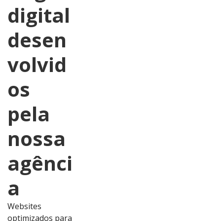
digital
desen
volvid
os
pela
nossa
agênci
a
Websites
optimizados para