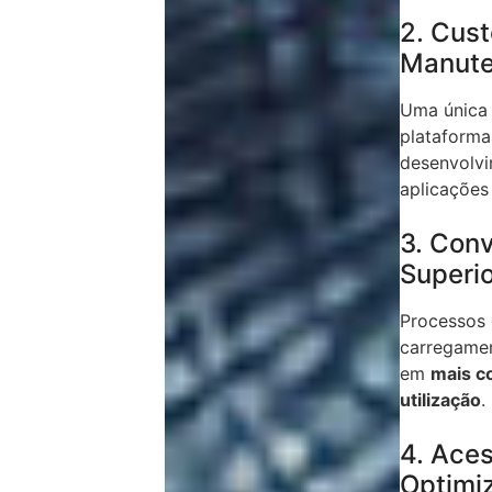
2. Cus
Manute
Uma única 
plataforma
desenvolvi
aplicações 
3. Conv
Superi
Processos 
carregamen
em
mais c
utilização
.
4. Ace
Optimi