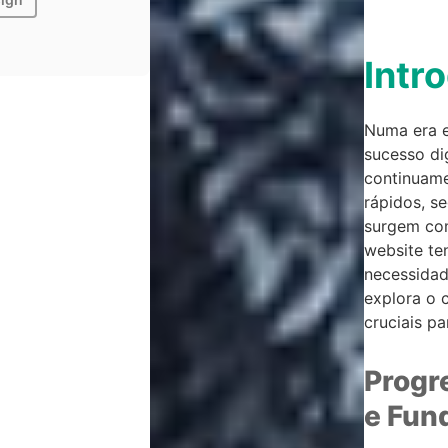
Intr
Numa era 
sucesso di
continuame
rápidos, s
surgem com
website te
necessidad
explora o 
cruciais pa
Progr
e Fun