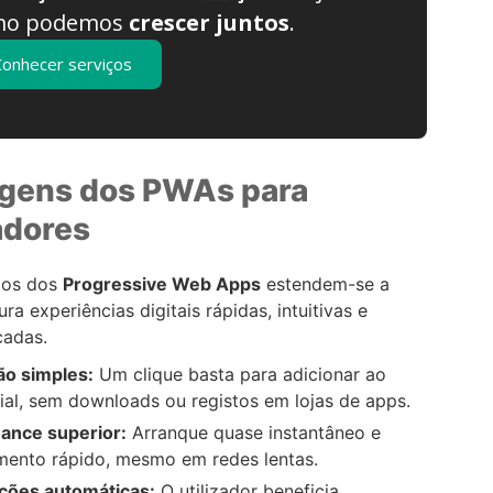
mo podemos
crescer juntos
.
Conhecer serviços
gens dos PWAs para
adores
ios dos
Progressive Web Apps
estendem-se a
a experiências digitais rápidas, intuitivas e
cadas.
ão simples:
Um clique basta para adicionar ao
cial, sem downloads ou registos em lojas de apps.
ance superior:
Arranque quase instantâneo e
mento rápido, mesmo em redes lentas.
ações automáticas:
O utilizador beneficia