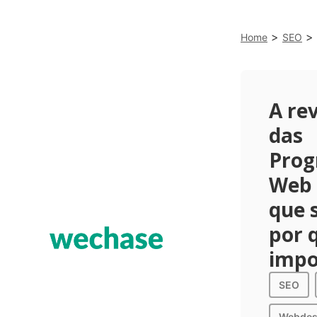
>
>
Home
SEO
A re
das
Prog
Web 
que 
por 
impo
SEO
Webdes