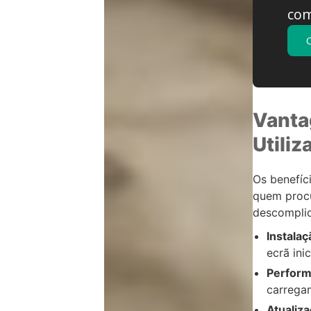
co
Vanta
Utiliz
Os benefíc
quem procur
descompli
Instalaç
ecrã ini
Perform
carrega
Atualiz