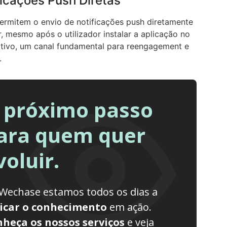
ficações Push Diretas
rmitem o envio de notificações push diretamente
, mesmo após o utilizador instalar a aplicação no
itivo, um canal fundamental para reengagement e
.
 próximo passo
ara quem quer
voluir.
Wechase estamos todos os dias a
icar o conhecimento
em ação.
heça os nossos serviços
e veja