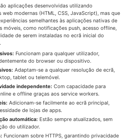
ão aplicações desenvolvidas utilizando
s web modernas (HTML, CSS, JavaScript), mas que
xperiências semelhantes às aplicações nativas de
os móveis, como notificações push, acesso offline,
lidade de serem instaladas no ecrã inicial do
.
sivos:
Funcionam para qualquer utilizador,
dentemente do browser ou dispositivo.
ivos:
Adaptam-se a qualquer resolução de ecrã,
ktop, tablet ou telemóvel.
vidade independente:
Com capacidade para
nline e offline graças aos service workers.
eis:
Adicionam-se facilmente ao ecrã principal,
ssidade de lojas de apps.
ação automática:
Estão sempre atualizados, sem
ção do utilizador.
:
Funcionam sobre HTTPS, garantindo privacidade