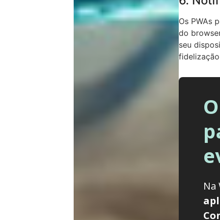
6. Noti
Os PWAs pe
do browser
seu dispos
fidelização
O
p
e
Na 
apl
Con