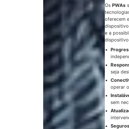
Os
PWAs
s
tecnologia
oferecem e
dispositiv
e a possibi
dispositivo
Progres
indepen
Respons
seja des
Conecti
operar o
Instaláv
sem nece
Atualiz
interven
Seguros