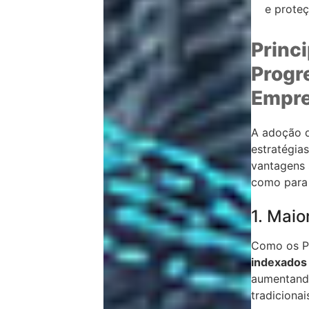
e proteç
Princi
Progr
Empr
A adoção 
estratégia
vantagens 
como para
1. Maio
Como os PW
indexados
aumentand
tradicionai