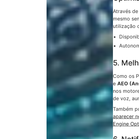
Através d
mesmo sem 
utilização 
Disponib
Autonomi
5. Mel
Como os P
e
AEO (Ans
nos motore
de voz, aum
Também pod
aparecer n
Engine Opt