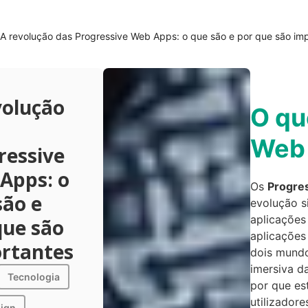
A revolução das Progressive Web Apps: o que são e por que são im
volução
O qu
Web
ressive
Apps: o
Os
Progre
são e
evolução s
aplicações 
que são
aplicações
rtantes
dois mundo
imersiva d
Tecnologia
por que es
utilizador
ign