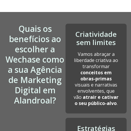
Quais os
Criatividade
benefícios ao
sem limites
escolher a
Vamos abraçar a
Wechase como
liberdade criativa ao
transformar
a sua Agência
conceitos em
de Marketing
obras-primas
visuais e narrativas
Digital em
envolventes, que
vão
atrair e cativar
Alandroal?
o seu público-alvo
.
Estratégias