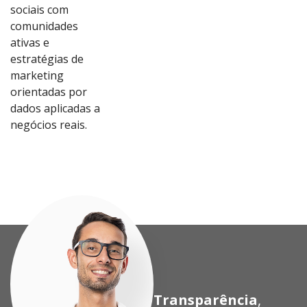
sociais com
comunidades
ativas e
estratégias de
marketing
orientadas por
dados aplicadas a
Ver
Ver
Ver
Ver
negócios reais.
Proj
Proj
Proj
Proj
eto
eto
eto
eto
Transparência
,