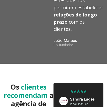
estes que nos
permitem estabelecer
relações de longo
prazo
com os
clientes.
João Mateus
Co-fundador
Os
clientes
★
★
★
★
★
★
★
★
★
★
recomendam
a
José Pedro
Sandra Lages
agência de
Twobrothers
IdéalCoiffure