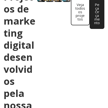
os de
Veja
Pe
todos
ça
os
Or
proje
ça
marke
tos
me
nto
ting
digital
desen
volvid
os
pela
nossa