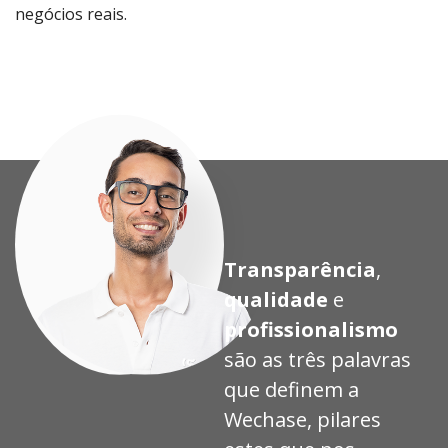
negócios reais.
Proj
Proj
Proj
Proj
eto
eto
eto
eto
Transparência
,
qualidade
e
profissionalismo
são as três palavras
que definem a
Wechase, pilares