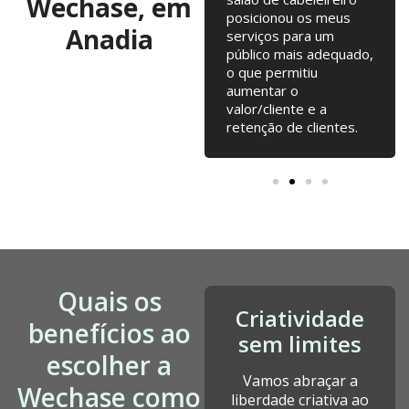
Wechase, em
testarmos. Campanhas
posicionou os meus
Anadia
online, Email Marketing,
serviços para um
alterações na loja
público mais adequado,
online... tudo junto tem
o que permitiu
contribuído para o
aumentar o
nosso crescimento
valor/cliente e a
desde a fundação.
retenção de clientes.
Quais os
Criatividade
benefícios ao
sem limites
escolher a
Vamos abraçar a
Wechase como
liberdade criativa ao