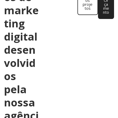
os
Or
proje
ça
marke
tos
me
nto
ting
digital
desen
volvid
os
pela
nossa
agênci