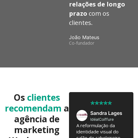
relações de longo
prazo
com os
clientes.
João Mateus
Co-fundador
Os
clientes
★
★
★
★
★
★
★
★
★
★
recomendam
a
José Pedro
Sandra Lages
agência de
Twobrothers
IdéalCoiffure
Colaboramos já há 10
A reformulação da
marketing
anos, com troca de
identidade visual do
ideias regulares para
salão de cabeleireiro