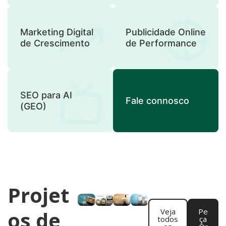
Marketing Digital
Publicidade Online
de Crescimento
de Performance
SEO para AI
Fale connosco
(GEO)
Projet
os de
Veja
Pe
todos
ça