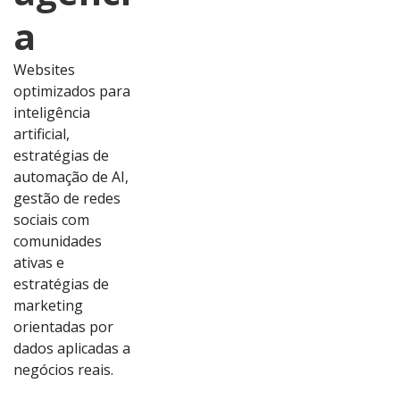
a
Websites
optimizados para
inteligência
artificial,
estratégias de
automação de AI,
gestão de redes
sociais com
comunidades
ativas e
estratégias de
marketing
orientadas por
dados aplicadas a
Ver
Ver
Ver
Ver
negócios reais.
Proj
Proj
Proj
Proj
eto
eto
eto
eto