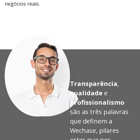
negócios reais.
Proj
Proj
Proj
Proj
eto
eto
eto
eto
Transparência
,
qualidade
e
profissionalismo
são as três palavras
que definem a
Wechase, pilares
estes que nos