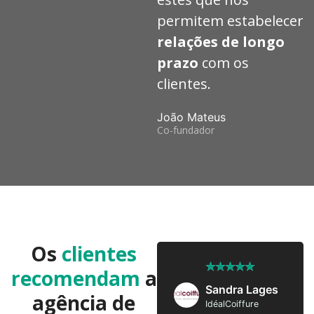
permitem estabelecer
relações de longo
prazo
com os
clientes.
João Mateus
Co-fundador
Os
clientes
★
★
★
★
★
★
★
★
★
★
recomendam
a
José Pedro
Sandra Lages
agência de
Twobrothers
IdéalCoiffure