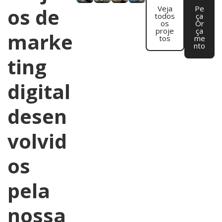
os de
Veja
Pe
todos
ça
os
Or
proje
ça
marke
tos
me
nto
ting
digital
desen
volvid
os
pela
nossa