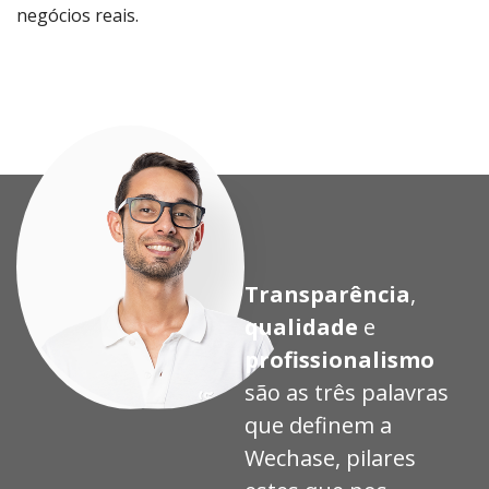
negócios reais.
Proj
Proj
Proj
Proj
eto
eto
eto
eto
Transparência
,
qualidade
e
profissionalismo
são as três palavras
que definem a
Wechase, pilares