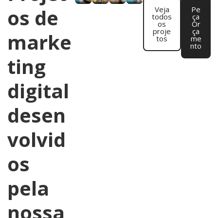
os de
Veja
Pe
todos
ça
os
Or
proje
ça
marke
tos
me
nto
ting
digital
desen
volvid
os
pela
nossa