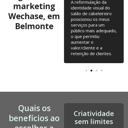
Colaboramos já há 10
A reformulação da
marketing
anos, com troca de
identidade visual do
Wechase, em
ideias regulares para
salão de cabeleireiro
testarmos. Campanhas
posicionou os meus
Belmonte
online, Email Marketing,
serviços para um
alterações na loja
público mais adequado,
online... tudo junto tem
o que permitiu
contribuído para o
aumentar o
nosso crescimento
valor/cliente e a
desde a fundação.
retenção de clientes.
Quais os
Criatividade
benefícios ao
sem limites