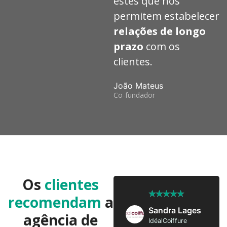
estes que nos
permitem estabelecer
relações de longo
prazo
com os
clientes.
João Mateus
Co-fundador
Os
clientes
★
★
★
★
★
★
★
★
★
★
recomendam
a
José Pedro
Sandra Lages
agência de
Twobrothers
IdéalCoiffure