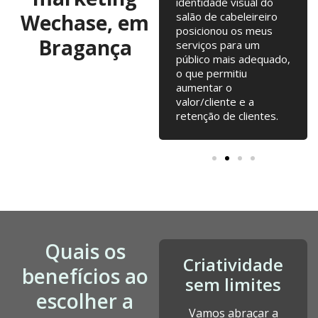
anos, com troca de
identidade visual do
Wechase, em
ideias regulares para
salão de cabeleireiro
testarmos. Campanhas
posicionou os meus
Bragança
online, Email Marketing,
serviços para um
alterações na loja
público mais adequado,
online... tudo junto tem
o que permitiu
contribuído para o
aumentar o
nosso crescimento
valor/cliente e a
desde a fundação.
retenção de clientes.
Quais os
Criatividade
benefícios ao
sem limites
escolher a
Vamos abraçar a