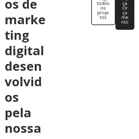
os de
todos
ça
os
Or
proje
ça
marke
tos
me
nto
ting
digital
desen
volvid
os
pela
nossa