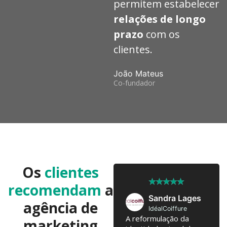
permitem estabelecer
relações de longo
prazo
com os
clientes.
João Mateus
Co-fundador
Os
clientes
★
★
★
★
★
★
★
★
★
★
recomendam
a
José Pedro
Sandra Lages
agência de
Twobrothers
IdéalCoiffure
Colaboramos já há 10
A reformulação da
marketing