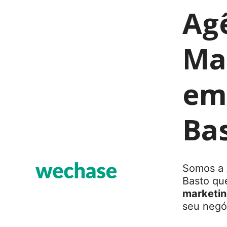
Ag
Mar
em
Ba
Somos a 
Basto qu
marketing
seu negóc