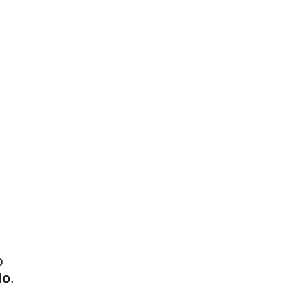
e
o
do
.