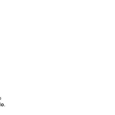
o
do
.