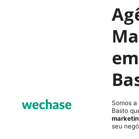
Ag
Mar
em
Ba
Somos a 
Basto qu
marketing
seu negóc