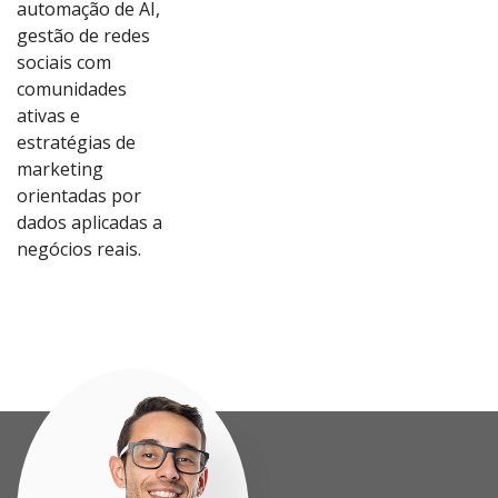
automação de AI,
gestão de redes
sociais com
comunidades
ativas e
estratégias de
marketing
orientadas por
dados aplicadas a
Ver
Ver
Ver
Ver
negócios reais.
Proj
Proj
Proj
Proj
eto
eto
eto
eto