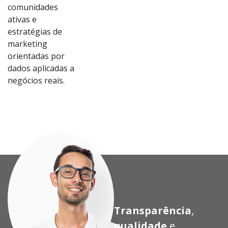
comunidades
ativas e
estratégias de
marketing
orientadas por
dados aplicadas a
Ver
Ver
Ver
Ver
negócios reais.
Proj
Proj
Proj
Proj
eto
eto
eto
eto
Transparência
,
qualidade
e