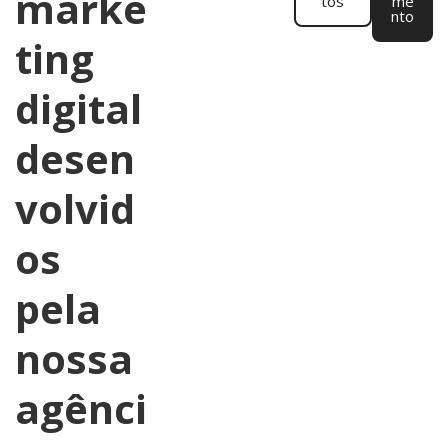
marke
tos
me
nto
ting
digital
desen
volvid
os
pela
nossa
agênci