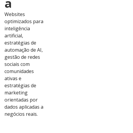
a
Websites
optimizados para
inteligência
artificial,
estratégias de
automação de AI,
gestão de redes
sociais com
comunidades
ativas e
estratégias de
marketing
orientadas por
dados aplicadas a
Ver
Ver
Ver
Ver
negócios reais.
Proj
Proj
Proj
Proj
eto
eto
eto
eto