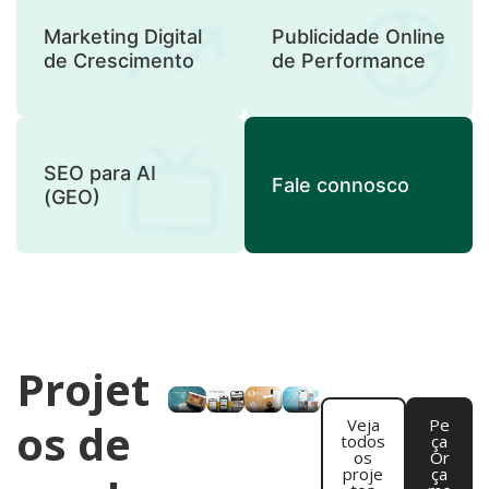
Marketing Digital
Publicidade Online
de Crescimento
de Performance
SEO para AI
Fale connosco
(GEO)
Projet
os de
Veja
Pe
todos
ça
os
Or
proje
ça