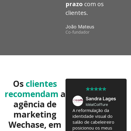
prazo
com os
clientes.
João Mateus
Co-fundador
Os
clientes
★
★
★
★
★
★
★
★
★
★
recomendam
a
José Pedro
Sandra Lages
agência de
Twobrothers
IdéalCoiffure
Colaboramos já há 10
A reformulação da
marketing
anos, com troca de
identidade visual do
Wechase, em
ideias regulares para
salão de cabeleireiro
testarmos. Campanhas
posicionou os meus