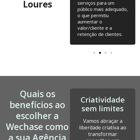
Loures
online, Email Marketing,
serviços para um
alterações na loja
público mais adequado,
online... tudo junto tem
o que permitiu
contribuído para o
aumentar o
nosso crescimento
valor/cliente e a
desde a fundação.
retenção de clientes.
Quais os
Criatividade
benefícios ao
sem limites
escolher a
Vamos abraçar a
Wechase como
liberdade criativa ao
transformar
a sua Agência