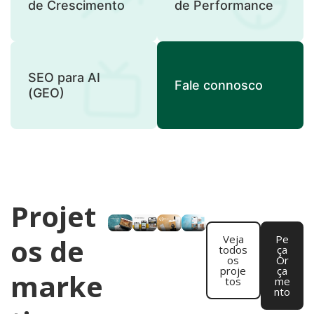
de Crescimento
de Performance
SEO para AI
Fale connosco
(GEO)
Projet
os de
Veja
Pe
todos
ça
os
Or
proje
ça
marke
tos
me
nto