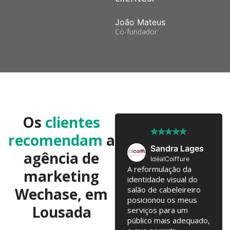
João Mateus
Co-fundador
Os
clientes
★
★
★
★
★
★
★
★
★
★
recomendam
a
José Pedro
Sandra Lages
agência de
Twobrothers
IdéalCoiffure
Colaboramos já há 10
A reformulação da
marketing
anos, com troca de
identidade visual do
Wechase, em
ideias regulares para
salão de cabeleireiro
testarmos. Campanhas
posicionou os meus
Lousada
online, Email Marketing,
serviços para um
alterações na loja
público mais adequado,