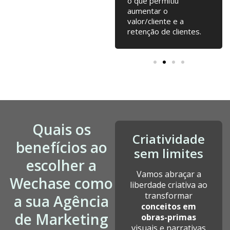
online... tudo junto tem
o que permitiu
contribuído para o
aumentar o
nosso crescimento
valor/cliente e a
desde a fundação.
retenção de clientes.
Quais os
Criatividade
benefícios ao
sem limites
escolher a
Vamos abraçar a
Wechase como
liberdade criativa ao
transformar
a sua Agência
conceitos em
de Marketing
obras-primas
visuais e narrativas