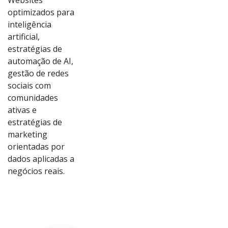
Websites
optimizados para
inteligência
artificial,
estratégias de
automação de AI,
gestão de redes
sociais com
comunidades
ativas e
estratégias de
marketing
orientadas por
dados aplicadas a
Ver
Ver
Ver
Ver
negócios reais.
Proj
Proj
Proj
Proj
eto
eto
eto
eto