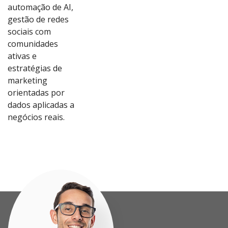
automação de AI,
gestão de redes
sociais com
comunidades
ativas e
estratégias de
marketing
orientadas por
dados aplicadas a
Ver
Ver
Ver
Ver
negócios reais.
Proj
Proj
Proj
Proj
eto
eto
eto
eto