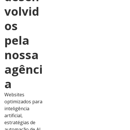
volvid
os
pela
nossa
agênci
a
Websites
optimizados para
inteligência
artificial,
estratégias de
automação de AI,