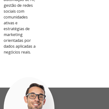
gestão de redes
sociais com
comunidades
ativas e
estratégias de
marketing
orientadas por
dados aplicadas a
Ver
Ver
Ver
Ver
negócios reais.
Proj
Proj
Proj
Proj
eto
eto
eto
eto