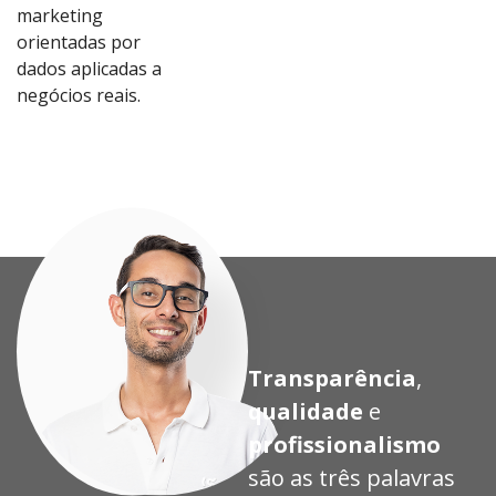
marketing
orientadas por
dados aplicadas a
Ver
Ver
Ver
Ver
negócios reais.
Proj
Proj
Proj
Proj
eto
eto
eto
eto
Transparência
,
qualidade
e
profissionalismo
são as três palavras