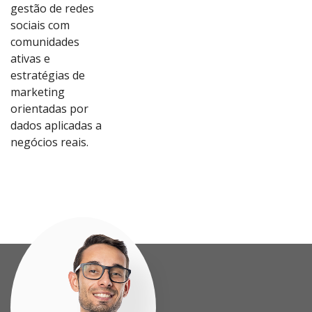
gestão de redes
sociais com
comunidades
ativas e
estratégias de
marketing
orientadas por
dados aplicadas a
Ver
Ver
Ver
Ver
negócios reais.
Proj
Proj
Proj
Proj
eto
eto
eto
eto