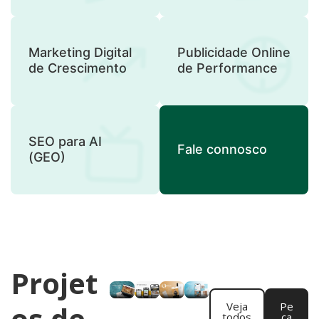
Marketing Digital
Publicidade Online
de Crescimento
de Performance
SEO para AI
Fale connosco
(GEO)
Projet
os de
Veja
Pe
todos
ça