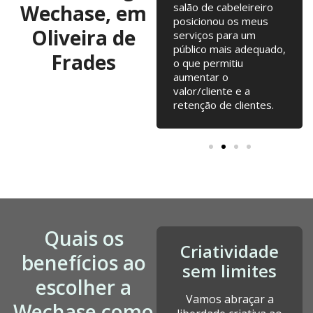
Wechase, em
ideias regulares para
salão de cabeleireiro
testarmos. Campanhas
posicionou os meus
Oliveira de
online, Email Marketing,
serviços para um
alterações na loja
público mais adequado,
Frades
online... tudo junto tem
o que permitiu
contribuído para o
aumentar o
nosso crescimento
valor/cliente e a
desde a fundação.
retenção de clientes.
Quais os
Criatividade
benefícios ao
sem limites
escolher a
Vamos abraçar a
Wechase como