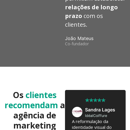
relações de longo
prazo
com os
clientes.
João Mateus
Co-fundador
Os
clientes
★
★
★
★
★
★
★
★
★
★
recomendam
a
José Pedro
Sandra Lages
agência de
Twobrothers
IdéalCoiffure
Colaboramos já há 10
A reformulação da
marketing
anos, com troca de
identidade visual do