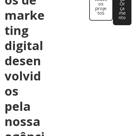
os
Or
proje
ça
marke
tos
me
nto
ting
digital
desen
volvid
os
pela
nossa