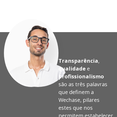
eto
eto
eto
eto
Transparência
,
qualidade
e
profissionalismo
são as três palavras
que definem a
Wechase, pilares
estes que nos
permitem estabelecer