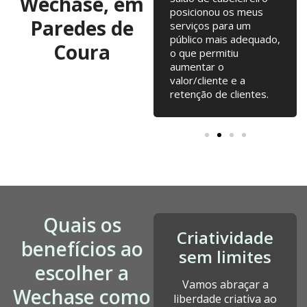
Wechase, em
testarmos. Campanhas
posicionou os meus
Paredes de
online, Email Marketing,
serviços para um
alterações na loja
público mais adequado,
Coura
online... tudo junto tem
o que permitiu
contribuído para o
aumentar o
nosso crescimento
valor/cliente e a
desde a fundação.
retenção de clientes.
Quais os
Criatividade
benefícios ao
sem limites
escolher a
Vamos abraçar a
Wechase como
liberdade criativa ao