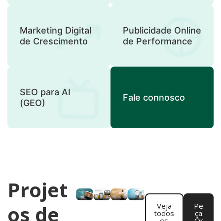
Marketing Digital
Publicidade Online
de Crescimento
de Performance
SEO para AI
Fale connosco
(GEO)
Projet
os de
Veja
Pe
todos
ça
os
Or