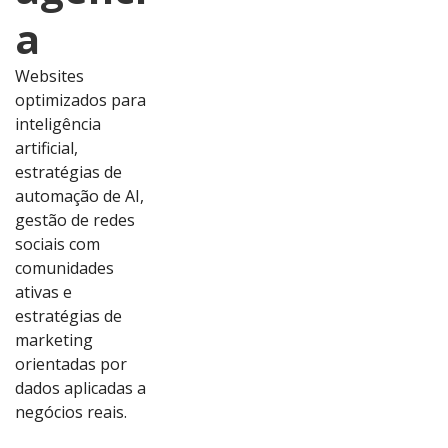
a
Websites
optimizados para
inteligência
artificial,
estratégias de
automação de AI,
gestão de redes
sociais com
comunidades
ativas e
estratégias de
marketing
orientadas por
dados aplicadas a
Ver
Ver
Ver
Ver
negócios reais.
Proj
Proj
Proj
Proj
eto
eto
eto
eto