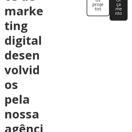
proje
ça
marke
tos
me
nto
ting
digital
desen
volvid
os
pela
nossa
agênci