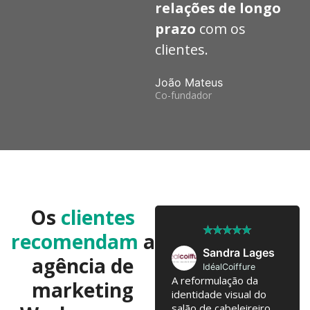
relações de longo
prazo
com os
clientes.
João Mateus
Co-fundador
Os
clientes
★
★
★
★
★
★
★
★
★
★
recomendam
a
José Pedro
Sandra Lages
agência de
Twobrothers
IdéalCoiffure
Colaboramos já há 10
A reformulação da
marketing
anos, com troca de
identidade visual do
ideias regulares para
salão de cabeleireiro