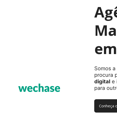
Ag
Mar
em
Somos a 
procura 
digital
e
para outr
Conheça o