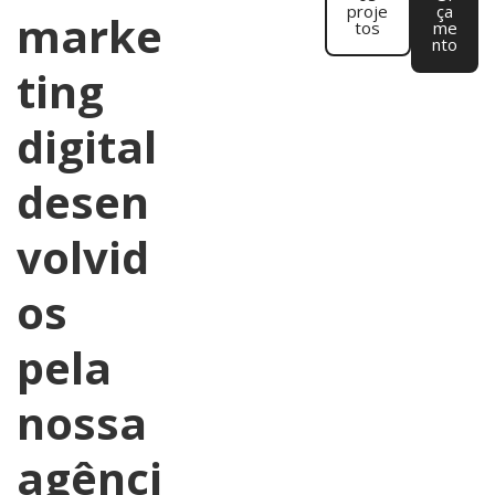
proje
ça
marke
tos
me
nto
ting
digital
desen
volvid
os
pela
nossa
agênci