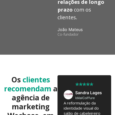
relações de longo
prazo
com os
clientes.
João Mateus
Co-fundador
Os
clientes
★
★
★
★
★
★
★
★
★
★
recomendam
a
José Pedro
Sandra Lages
agência de
Twobrothers
IdéalCoiffure
Colaboramos já há 10
A reformulação da
marketing
anos, com troca de
identidade visual do
ideias regulares para
salão de cabeleireiro