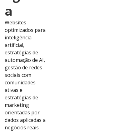
a
Websites
optimizados para
inteligência
artificial,
estratégias de
automação de AI,
gestão de redes
sociais com
comunidades
ativas e
estratégias de
marketing
orientadas por
dados aplicadas a
Ver
Ver
Ver
Ver
negócios reais.
Proj
Proj
Proj
Proj
eto
eto
eto
eto