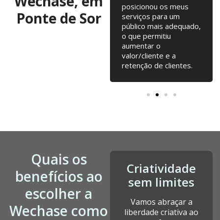
Wechase, em
testarmos. Campanhas
posicionou os meus
Ponte de Sor
online, Email Marketing,
serviços para um
alterações na loja
público mais adequado,
online... tudo junto tem
o que permitiu
contribuído para o
aumentar o
nosso crescimento
valor/cliente e a
desde a fundação.
retenção de clientes.
Quais os
Criatividade
benefícios ao
sem limites
escolher a
Vamos abraçar a
Wechase como
liberdade criativa ao