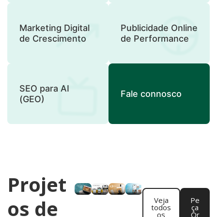
Marketing Digital
Publicidade Online
de Crescimento
de Performance
SEO para AI
Fale connosco
(GEO)
Projet
os de
Veja
Pe
todos
ça
os
Or