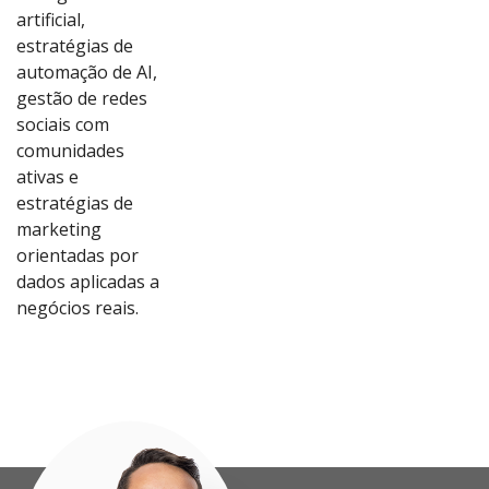
artificial,
estratégias de
automação de AI,
gestão de redes
sociais com
comunidades
ativas e
estratégias de
marketing
orientadas por
dados aplicadas a
Ver
Ver
Ver
Ver
negócios reais.
Proj
Proj
Proj
Proj
eto
eto
eto
eto