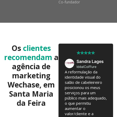
Co-fundador
Os
clientes
★
★
★
★
★
★
★
★
★
★
recomendam
a
José Pedro
Sandra Lages
agência de
Twobrothers
IdéalCoiffure
Colaboramos já há 10
A reformulação da
marketing
anos, com troca de
identidade visual do
Wechase, em
ideias regulares para
salão de cabeleireiro
testarmos. Campanhas
posicionou os meus
Santa Maria
online, Email Marketing,
serviços para um
alterações na loja
público mais adequado,
da Feira
online... tudo junto tem
o que permitiu
contribuído para o
aumentar o
nosso crescimento
valor/cliente e a