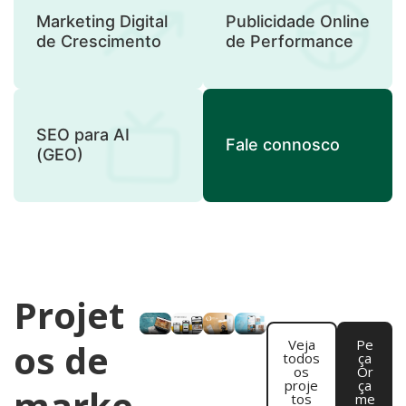
Marketing Digital
Publicidade Online
de Crescimento
de Performance
SEO para AI
Fale connosco
(GEO)
Projet
os de
Veja
Pe
todos
ça
os
Or
proje
ça
marke
tos
me