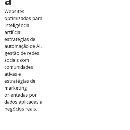
a
Websites
optimizados para
inteligência
artificial,
estratégias de
automação de AI,
gestão de redes
sociais com
comunidades
ativas e
estratégias de
marketing
orientadas por
dados aplicadas a
Ver
Ver
Ver
Ver
negócios reais.
Proj
Proj
Proj
Proj
eto
eto
eto
eto