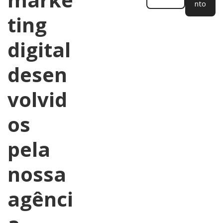
nto
ting
digital
desen
volvid
os
pela
nossa
agênci