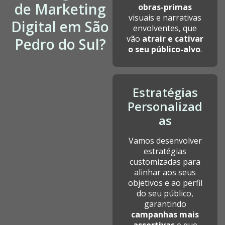
de Marketing
obras-primas
visuais e narrativas
Digital em São
envolventes, que
vão
atrair e cativar
Pedro do Sul?
o seu público-alvo
.
Estratégias
Personalizad
as
Vamos desenvolver
estratégias
customizadas para
alinhar aos seus
objetivos e ao perfil
do seu público,
garantindo
campanhas mais
assertivas
e que