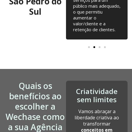
São Pedro do
alterações na loja
público mais adequado,
Sul
online... tudo junto tem
o que permitiu
contribuído para o
aumentar o
nosso crescimento
valor/cliente e a
desde a fundação.
retenção de clientes.
Quais os
Criatividade
benefícios ao
sem limites
escolher a
Vamos abraçar a
Wechase como
liberdade criativa ao
transformar
a sua Agência
conceitos em