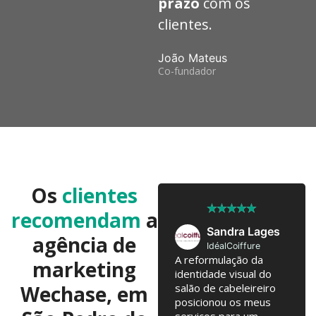
prazo
com os
clientes.
João Mateus
Co-fundador
Os
clientes
★
★
★
★
★
★
★
★
★
★
recomendam
a
José Pedro
Sandra Lages
agência de
Twobrothers
IdéalCoiffure
Colaboramos já há 10
A reformulação da
marketing
anos, com troca de
identidade visual do
Wechase, em
ideias regulares para
salão de cabeleireiro
testarmos. Campanhas
posicionou os meus
online, Email Marketing,
serviços para um