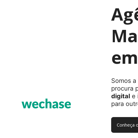
Ag
Mar
em
Somos a 
procura 
digital
e
para outr
Conheça o