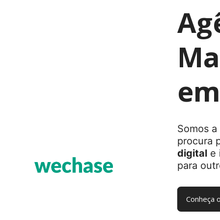
Ag
Mar
em
Somos a 
procura 
digital
e
para outr
Conheça o