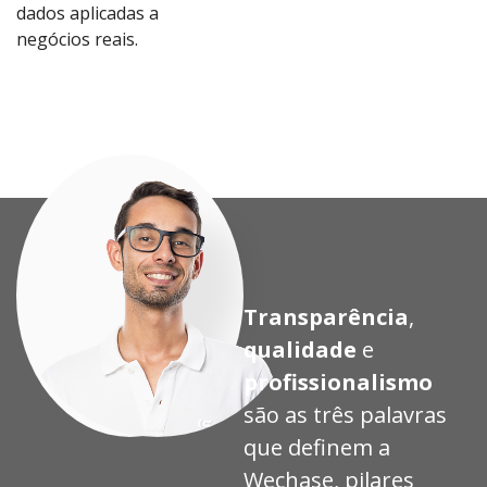
dados aplicadas a
Ver
Ver
Ver
Ver
negócios reais.
Proj
Proj
Proj
Proj
eto
eto
eto
eto
Transparência
,
qualidade
e
profissionalismo
são as três palavras
que definem a
Wechase, pilares