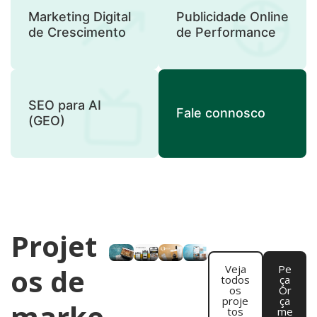
Marketing Digital
Publicidade Online
de Crescimento
de Performance
SEO para AI
Fale connosco
(GEO)
Projet
os de
Veja
Pe
todos
ça
os
Or
proje
ça
marke
tos
me