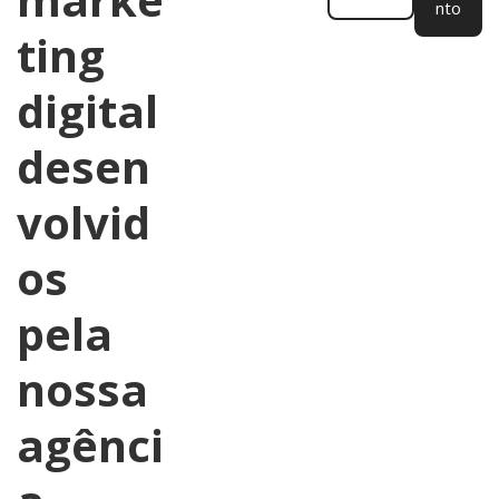
nto
ting
digital
desen
volvid
os
pela
nossa
agênci