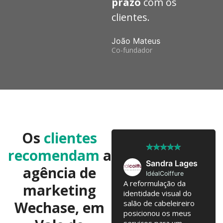
prazo
com os
clientes.
João Mateus
Co-fundador
Os
clientes
★
★
★
★
★
★
★
★
★
★
recomendam
a
José Pedro
Sandra Lages
agência de
Twobrothers
IdéalCoiffure
Colaboramos já há 10
A reformulação da
marketing
anos, com troca de
identidade visual do
Wechase, em
ideias regulares para
salão de cabeleireiro
testarmos. Campanhas
posicionou os meus
online, Email Marketing,
serviços para um