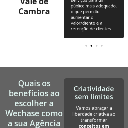
Vale de
alterações na loja
público mais adequado,
Cambra
online... tudo junto tem
o que permitiu
contribuído para o
aumentar o
nosso crescimento
valor/cliente e a
desde a fundação.
retenção de clientes.
Quais os
Criatividade
benefícios ao
sem limites
escolher a
Vamos abraçar a
Wechase como
liberdade criativa ao
transformar
a sua Agência
conceitos em