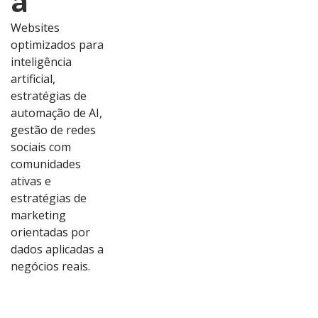
a
Websites
optimizados para
inteligência
artificial,
estratégias de
automação de AI,
gestão de redes
sociais com
comunidades
ativas e
estratégias de
marketing
orientadas por
dados aplicadas a
Ver
Ver
Ver
Ver
negócios reais.
Proj
Proj
Proj
Proj
eto
eto
eto
eto