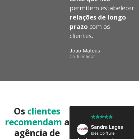
permitem estabelecer
relações de longo
prazo
com os
clientes.
João Mateus
Co-fundador
Os
clientes
★
★
★
★
★
★
★
★
★
★
recomendam
a
José Pedro
Sandra Lages
agência de
Twobrothers
IdéalCoiffure