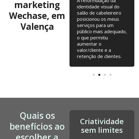
Colaboramos já há 10
A reformulação da
marketing
anos, com troca de
identidade visual do
Wechase, em
ideias regulares para
salão de cabeleireiro
testarmos. Campanhas
posicionou os meus
Valença
online, Email Marketing,
serviços para um
alterações na loja
público mais adequado,
online... tudo junto tem
o que permitiu
contribuído para o
aumentar o
nosso crescimento
valor/cliente e a
desde a fundação.
retenção de clientes.
Quais os
Criatividade
benefícios ao
sem limites
escolher a