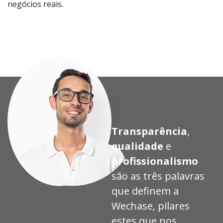
negócios reais.
Proj
Proj
Proj
Proj
eto
eto
eto
eto
Transparência
,
qualidade
e
profissionalismo
são as três palavras
que definem a
Wechase, pilares
estes que nos