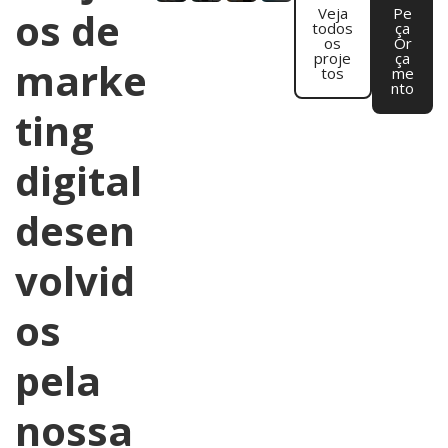
os de
Veja
Pe
todos
ça
os
Or
proje
ça
marke
tos
me
nto
ting
digital
desen
volvid
os
pela
nossa