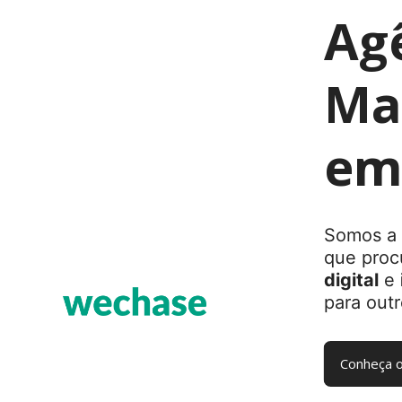
Ag
Mar
em
Somos a 
que proc
digital
e
para outr
Conheça o