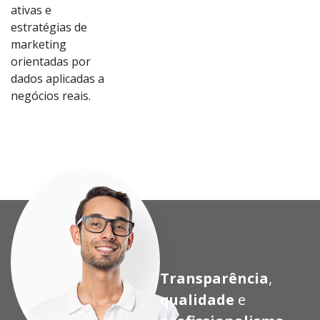
ativas e
estratégias de
marketing
orientadas por
dados aplicadas a
Ver
Ver
Ver
Ver
negócios reais.
Proj
Proj
Proj
Proj
eto
eto
eto
eto
Transparência
,
qualidade
e