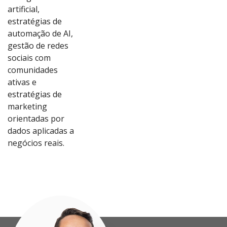
artificial,
estratégias de
automação de AI,
gestão de redes
sociais com
comunidades
ativas e
estratégias de
marketing
orientadas por
dados aplicadas a
Ver
Ver
Ver
Ver
negócios reais.
Proj
Proj
Proj
Proj
eto
eto
eto
eto