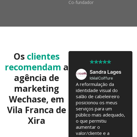
Co-fundador
Os
clientes
★
★
★
★
★
★
★
★
★
★
recomendam
a
José Pedro
Sandra Lages
agência de
Twobrothers
IdéalCoiffure
Colaboramos já há 10
A reformulação da
marketing
anos, com troca de
identidade visual do
Wechase, em
ideias regulares para
salão de cabeleireiro
testarmos. Campanhas
posicionou os meus
Vila Franca de
online, Email Marketing,
serviços para um
alterações na loja
público mais adequado,
Xira
online... tudo junto tem
o que permitiu
contribuído para o
aumentar o
nosso crescimento
valor/cliente e a