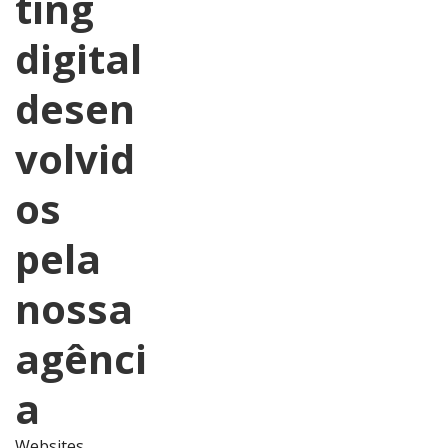
ting
digital
desen
volvid
os
pela
nossa
agênci
a
Websites