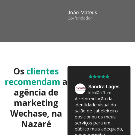
João Mateus
Co-fundador
Os
clientes
★
★
★
★
★
★
★
★
★
★
recomendam
a
José Pedro
Sandra Lages
agência de
Twobrothers
IdéalCoiffure
Colaboramos já há 10
A reformulação da
marketing
anos, com troca de
identidade visual do
ideias regulares para
Wechase, na
salão de cabeleireiro
testarmos. Campanhas
posicionou os meus
Nazaré
online, Email Marketing,
serviços para um
alterações na loja
público mais adequado,
online... tudo junto tem
o que permitiu