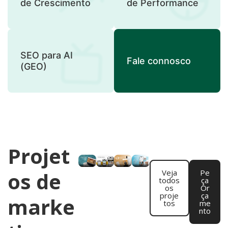
de Crescimento
de Performance
SEO para AI
Fale connosco
(GEO)
Projet
os de
Veja
Pe
todos
ça
os
Or
proje
ça
marke
tos
me
nto