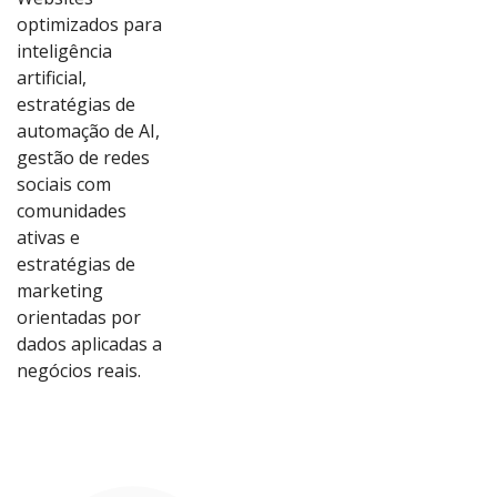
optimizados para
inteligência
artificial,
estratégias de
automação de AI,
gestão de redes
sociais com
comunidades
ativas e
estratégias de
marketing
orientadas por
dados aplicadas a
Ver
Ver
Ver
Ver
negócios reais.
Proj
Proj
Proj
Proj
eto
eto
eto
eto