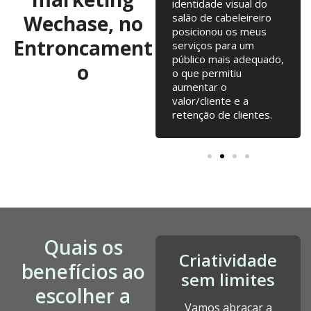
anos, com troca de
identidade visual do
ideias regulares para
Wechase, no
salão de cabeleireiro
testarmos. Campanhas
posicionou os meus
Entroncament
online, Email Marketing,
serviços para um
alterações na loja
público mais adequado,
o
online... tudo junto tem
o que permitiu
contribuído para o
aumentar o
nosso crescimento
valor/cliente e a
desde a fundação.
retenção de clientes.
Quais os
Criatividade
benefícios ao
sem limites
escolher a
Vamos abraçar a