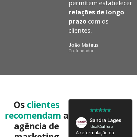
permitem estabelecer
relações de longo
prazo
com os
clientes.
João Mateus
Co-fundador
Os
clientes
★
★
★
★
★
★
★
★
★
★
recomendam
a
José Pedro
Sandra Lages
agência de
Twobrothers
IdéalCoiffure
Colaboramos já há 10
A reformulação da
marketing