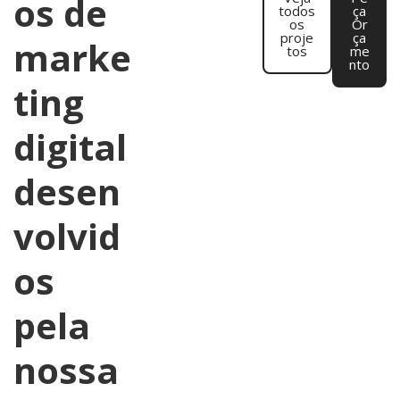
os de
todos
ça
os
Or
proje
ça
marke
tos
me
nto
ting
digital
desen
volvid
os
pela
nossa